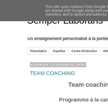
This site uses cookies from Google to
are shared with Google along with pe
statistics, and to detect and address
Semper Laborans
Un enseignement personnalisé à la portée 
Présentation
Expertise
Centre d'instruction
Atel
dimanche 13 décembre 2020
TEAM COACHING
Team coachin
Programme à la cart