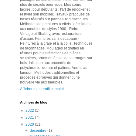
plus de secrets pour vous. Mes cours
faciles, pour débutants : l'art de relooker et
restyler son mobilier. Travaux pratiques de
bases réalisés sur panneaux didactiques.
Méthodes de peintures a effets spécifiques
aux meubles de styles 1900 - Rétro -
Vintage et Shabby, avec restaurations
d'usage. Peintures sans décapage -
Peintures à la craie et à la colle. Techniques
de façonnages. Moulages et greffes en
résines pour les réfections de pièces
sculptées, ornementées et de tournages sur
bois. Initiation aux procédés de
polychromie, dorure et patines. Vernis au
tampon. Méthodes traditionnelles et
procédés éprouvés qui donnent une
nouvelle vie aux meubles.
Afficher mon profil complet
Archives du blog
►
2022
(1)
►
2021
(7)
▼
2020
(11)
▼
décembre
(1)