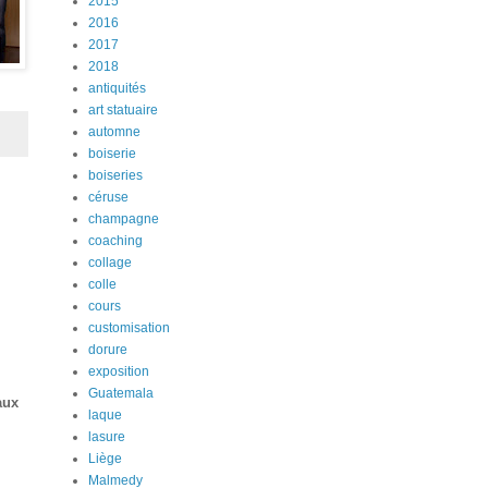
2015
2016
2017
2018
antiquités
art statuaire
automne
boiserie
boiseries
céruse
champagne
coaching
collage
colle
cours
customisation
dorure
exposition
Guatemala
aux
laque
lasure
Liège
Malmedy