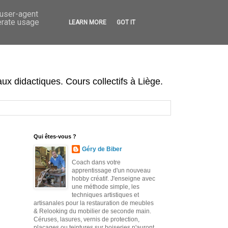
 user-agent
erate usage
LEARN MORE
GOT IT
x didactiques. Cours collectifs à Liège.
Qui êtes-vous ?
Géry de Biber
Coach dans votre
apprentissage d'un nouveau
hobby créatif. J'enseigne avec
une méthode simple, les
techniques artistiques et
artisanales pour la restauration de meubles
& Relooking du mobilier de seconde main.
Céruses, lasures, vernis de protection,
placages ou teintures sur boiseries n'auront