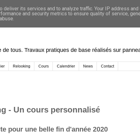
 deliver its services and to analyze traffic. Your IP address and
rformance and security metrics to ensure quality of service, gen
 abuse.
de tous. Travaux pratiques de base réalisés sur panneau
ier
Relooking
Cours
Calendrier
News
Contact
g - Un cours personnalisé
e pour une belle fin d'année 2020