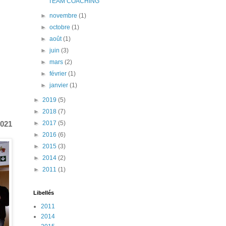
TEAM COACHING
►
novembre
(1)
►
octobre
(1)
►
août
(1)
►
juin
(3)
►
mars
(2)
►
février
(1)
►
janvier
(1)
►
2019
(5)
►
2018
(7)
2021
►
2017
(5)
►
2016
(6)
►
2015
(3)
►
2014
(2)
►
2011
(1)
Libellés
2011
2014