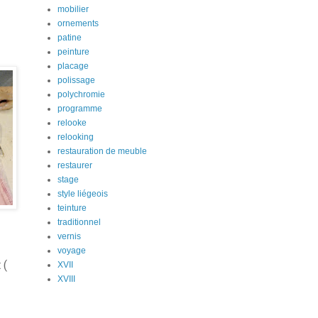
mobilier
ornements
patine
peinture
placage
polissage
polychromie
programme
relooke
relooking
restauration de meuble
restaurer
stage
style liégeois
teinture
traditionnel
vernis
voyage
 (
XVII
XVIII