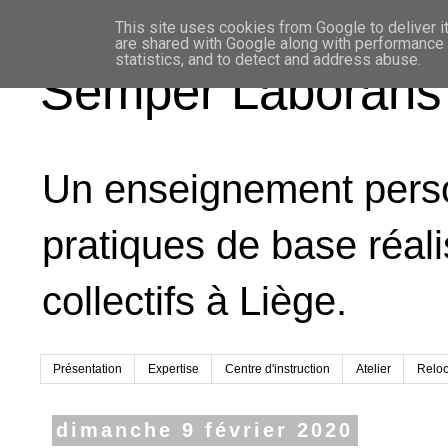
This site uses cookies from Google to deliver it
are shared with Google along with performance a
statistics, and to detect and address abuse.
Semper Laborans
Un enseignement person
pratiques de base réal
collectifs à Liège.
Présentation
Expertise
Centre d'instruction
Atelier
Relo
dimanche 9 février 2020