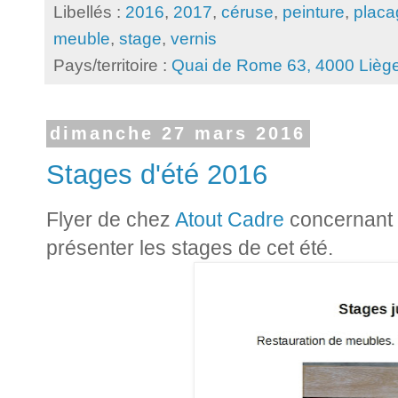
Libellés :
2016
,
2017
,
céruse
,
peinture
,
placa
meuble
,
stage
,
vernis
Pays/territoire :
Quai de Rome 63, 4000 Liège
dimanche 27 mars 2016
Stages d'été 2016
Flyer de chez
Atout Cadre
concernant 
présenter les stages
de cet été
.