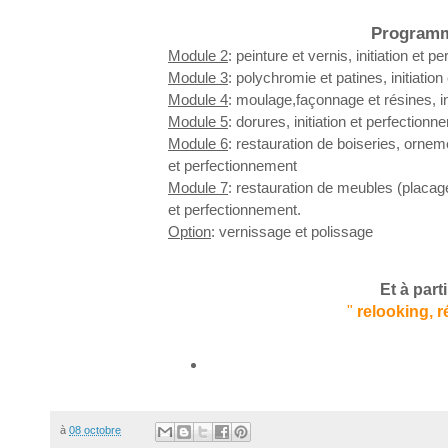
Programm
Module 2
: peinture et vernis, initiation et 
Module 3
: polychromie et patines, initiatio
Module 4
: moulage,façonnage et résines, in
Module 5
: dorures, initiation et perf
Module 6
: restauration de boiseries, orneme
et perfectionnement
Module 7
: restauration de meubles (placages
et perfectionnement.
Option
: vernissage et polissage
Et à part
"
relooking, r
à
08 octobre