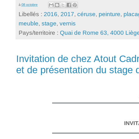
à
08 octobre
Libellés :
2016
,
2017
,
céruse
,
peinture
,
placa
meuble
,
stage
,
vernis
Pays/territoire :
Quai de Rome 63, 4000 Liège
Invitation de chez Atout Cad
et de présentation du stage 
INVI